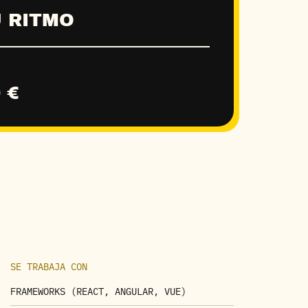
U RITMO
 €
SE TRABAJA CON
FRAMEWORKS (REACT, ANGULAR, VUE)