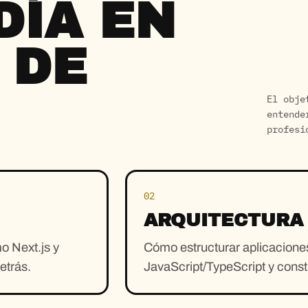
DÍA EN
 DE
El obje
entende
profesi
02
ARQUITECTURA 
o Next.js y
Cómo estructurar aplicacione
etrás.
JavaScript/TypeScript y constr