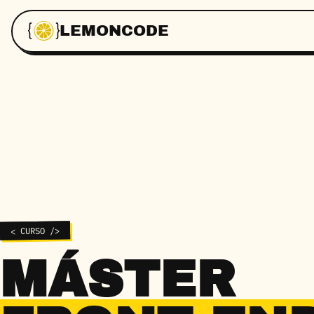
LEMONCODE
< CURSO />
MÁSTER