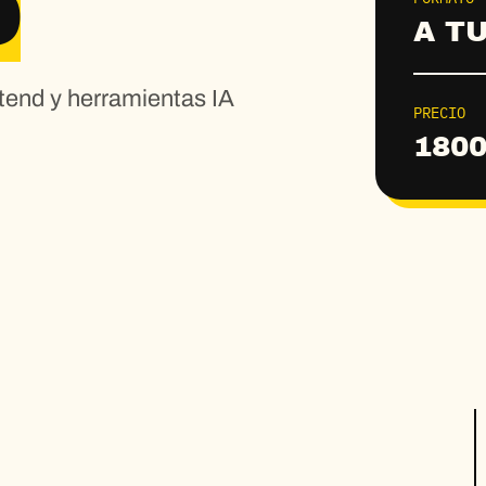
D
A T
ntend y herramientas IA
PRECIO
1800