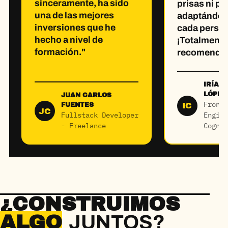
sinceramente, ha sido
prisas ni pr
una de las mejores
adaptándose
inversiones que he
cada perso
hecho a nivel de
¡Totalmente
formación."
recomenda
IRÍA 
LÓPEZ
JUAN CARLOS
FrontE
FUENTES
IC
JC
Fullstack Developer
Engine
- Freelance
Cogniz
¿CONSTRUIMOS
ALGO
JUNTOS?