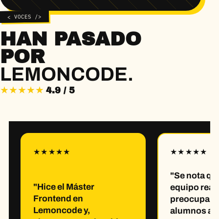
< VOCES />
HAN PASADO
POR
LEMONCODE.
★★★★★
Valoración media 4.9 / 5
4.9 / 5
"Se nota que
"Hice el Máster
equipo real
Frontend en
preocupa p
Lemoncode y,
alumnos ap