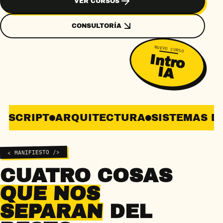
VER CURSOS
CONSULTORÍA
NUEVO CURSO
Intro
IA
SCRIPT
ARQUITECTURA
SISTEMAS DE 
< MANIFIESTO />
CUATRO
COSAS
QUE NOS
SEPARAN
DEL